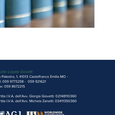
udio Legale Giovetti
a Palestro, 1, 41013 Castelfranco Emilia MO -
l: 059 9773258 - 059 921621
x: 059 8672215
rtita I.V.A. dell’Avv. Giorgia Giovetti: 02148110360
rtita I.V.A. dell’Avv. Michela Zanetti: 03411350360