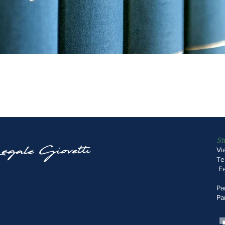
St
Vi
Te
Fa
Pa
Pa